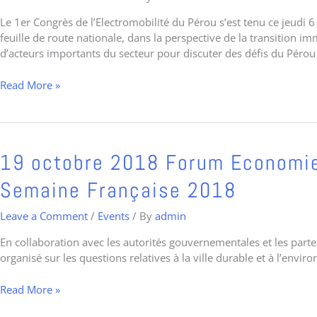
l’électromobilité
Le 1er Congrès de l’Electromobilité du Pérou s’est tenu ce jeudi 
au
feuille de route nationale, dans la perspective de la transition im
Pérou
d’acteurs importants du secteur pour discuter des défis du Pérou
Read More »
19
19 octobre 2018 Forum Economie C
octobre
Semaine Française 2018
2018
Forum
Leave a Comment
/
Events
/ By
admin
Economie
Circulaire
En collaboration avec les autorités gouvernementales et les par
et
organisé sur les questions relatives à la ville durable et à l’envi
Ville
Durable
Read More »
–
Semaine