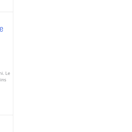
e
i. Le
ins