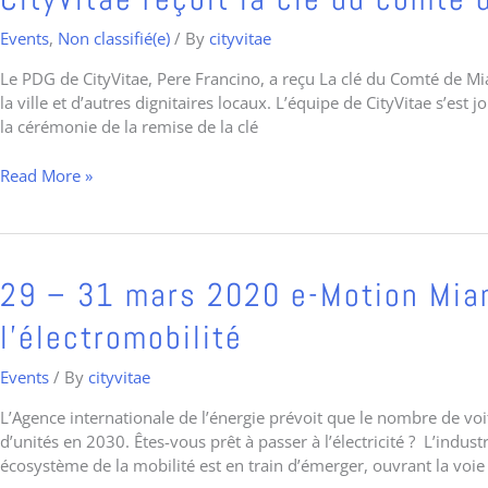
reçoit
Gala
la
Events
,
Non classifié(e)
/ By
cityvitae
de
clé
son
Le PDG de CityVitae, Pere Francino, a reçu La clé du Comté de M
du
39ième
la ville et d’autres dignitaires locaux. L’équipe de CityVitae s’es
comté
anniversaire
la cérémonie de la remise de la clé
de
Miami-
Read More »
Dade.
29
29 – 31 mars 2020 e-Motion Miami
–
l’électromobilité
31
mars
Events
/ By
cityvitae
2020
e-
L’Agence internationale de l’énergie prévoit que le nombre de vo
Motion
d’unités en 2030. Êtes-vous prêt à passer à l’électricité ? L’indu
Miami
écosystème de la mobilité est en train d’émerger, ouvrant la voie
: