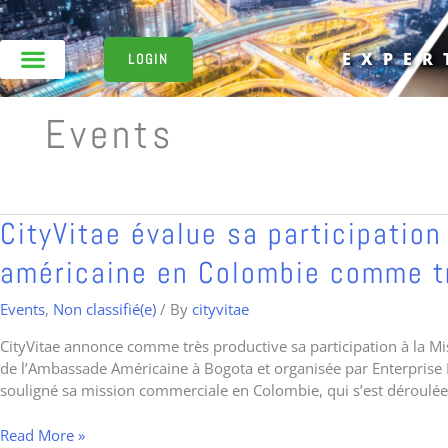
Skip
to
content
EXPER
LOGIN
Events
CityVitae
CityVitae évalue sa participatio
évalue
américaine en Colombie comme t
sa
participation
Events
,
Non classifié(e)
/ By
cityvitae
à
la
CityVitae annonce comme très productive sa participation à la 
mission
de l’Ambassade Américaine à Bogota et organisée par Enterprise Fl
commerciale
souligné sa mission commerciale en Colombie, qui s’est déroulé
américaine
en
Read More »
Colombie