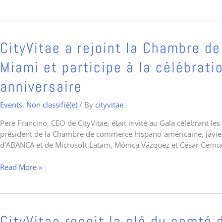
comme
très
productive
CityVitae
CityVitae a rejoint la Chambre 
a
Miami et participe à la célébrat
rejoint
la
anniversaire
Chambre
de
Events
,
Non classifié(e)
/ By
cityvitae
Commerce
Hispano-
Pere Francino, CEO de CityVitae, était invité au Gala célébrant
Américaine
président de la Chambre de commerce hispano-américaine, Javier
de
d’ABANCA et de Microsoft Latam, Mónica Vázquez et César Cernu
Miami
et
Read More »
participe
à
la
célébration
CityVitae
CityVitae reçoit la clé du comté
du