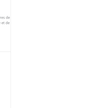
res de
e et de