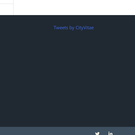
Tweets by CityVitae
T
L