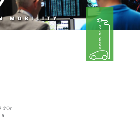
N MOBILITY
é d’Or
 a