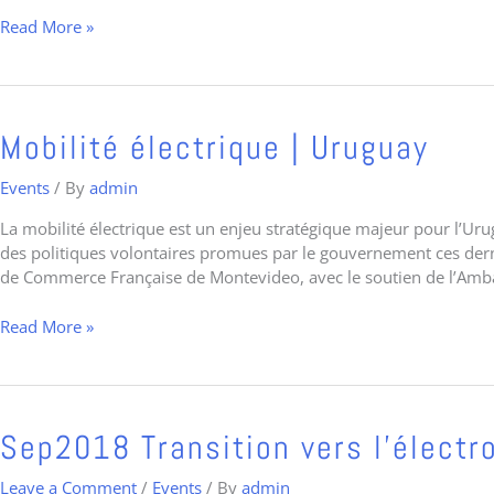
Le
Read More »
présent
et
l’avenir
de
l’électromobilité
Mobilité
Mobilité électrique | Uruguay
électrique
|
Events
/ By
admin
Uruguay
La mobilité électrique est un enjeu stratégique majeur pour l’Ur
des politiques volontaires promues par le gouvernement ces dern
de Commerce Française de Montevideo, avec le soutien de l’Amb
Read More »
Sep2018
Sep2018 Transition vers l’électr
Transition
vers
Leave a Comment
/
Events
/ By
admin