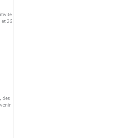
tivité
 et 26
, des
avenir