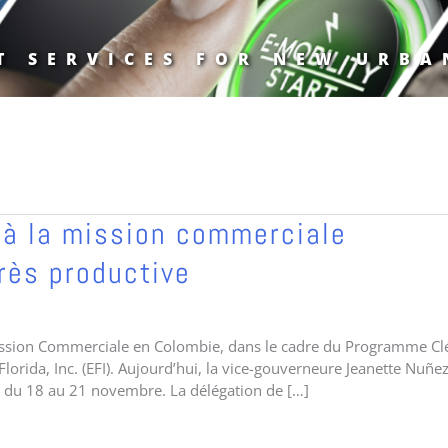
T SERVICES FOR NEW URBA
n à la mission commerciale
rès productive
Mission Commerciale en Colombie, dans le cadre du Programme Cl
orida, Inc. (EFI). Aujourd’hui, la vice-gouverneure Jeanette Nuñez
e du 18 au 21 novembre. La délégation de […]