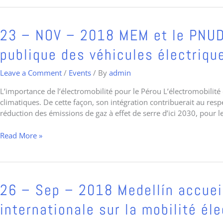
Française
2018
23
23 – NOV – 2018 MEM et le PNUD 
–
publique des véhicules électriqu
NOV
–
Leave a Comment
/
Events
/ By
admin
2018
MEM
L’importance de l’électromobilité pour le Pérou L’électromobili
et
climatiques. De cette façon, son intégration contribuerait au re
le
réduction des émissions de gaz à effet de serre d’ici 2030, pour l
PNUD
organisent
Read More »
E-
Motor
2018,
la
foire
26
26 – Sep – 2018 Medellín accuei
publique
–
internationale sur la mobilité él
des
Sep
véhicules
–