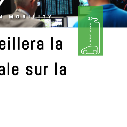
N MOBILITY
illera la
le sur la