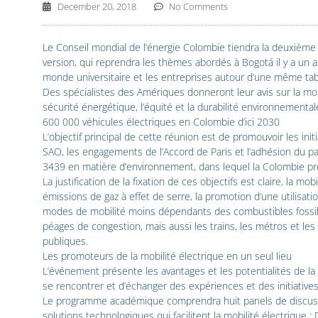
December 20, 2018
No Comments
Le Conseil mondial de l’énergie Colombie tiendra la deuxième r
version, qui reprendra les thèmes abordés à Bogotá il y a un a
monde universitaire et les entreprises autour d’une même table 
Des spécialistes des Amériques donneront leur avis sur la mobi
sécurité énergétique, l’équité et la durabilité environnemental
600 000 véhicules électriques en Colombie d’ici 2030
L’objectif principal de cette réunion est de promouvoir les ini
SAO, les engagements de l’Accord de Paris et l’adhésion du p
3439 en matière d’environnement, dans lequel la Colombie prévo
La justification de la fixation de ces objectifs est claire, la mo
émissions de gaz à effet de serre, la promotion d’une utilisatio
modes de mobilité moins dépendants des combustibles fossiles,
péages de congestion, mais aussi les trains, les métros et les 
publiques.
Les promoteurs de la mobilité électrique en un seul lieu
L’événement présente les avantages et les potentialités de la m
se rencontrer et d’échanger des expériences et des initiative
Le programme académique comprendra huit panels de discussio
solutions technologiques qui facilitent la mobilité électrique