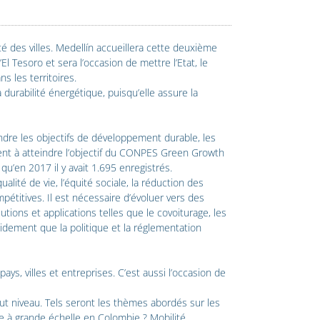
té des villes. Medellín accueillera cette deuxième
 Tesoro et sera l’occasion de mettre l’Etat, le
s les territoires.
durabilité énergétique, puisqu’elle assure la
eindre les objectifs de développement durable, les
uent à atteindre l’objectif du CONPES Green Growth
u’en 2017 il y avait 1.695 enregistrés.
ualité de vie, l’équité sociale, la réduction des
mpétitives. Il est nécessaire d’évoluer vers des
ions et applications telles que le covoiturage, les
pidement que la politique et la réglementation
ys, villes et entreprises. C’est aussi l’occasion de
t niveau. Tels seront les thèmes abordés sur les
ue à grande échelle en Colombie ? Mobilité