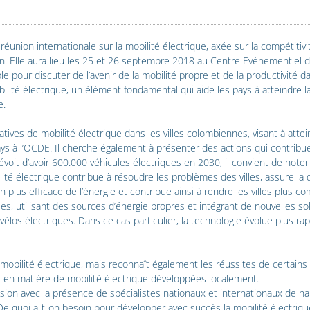
éunion internationale sur la mobilité électrique, axée sur la compétitivi
n. Elle aura lieu les 25 et 26 septembre 2018 au Centre Evénementiel d’El
pour discuter de l’avenir de la mobilité propre et de la productivité dan
lité électrique, un élément fondamental qui aide les pays à atteindre la 
e.
tiatives de mobilité électrique dans les villes colombiennes, visant à att
ays à l’OCDE. Il cherche également à présenter des actions qui contrib
it d’avoir 600.000 véhicules électriques en 2030, il convient de noter q
bilité électrique contribue à résoudre les problèmes des villes, assure la q
n plus efficace de l’énergie et contribue ainsi à rendre les villes plus co
 utilisant des sources d’énergie propres et intégrant de nouvelles solut
vélos électriques. Dans ce cas particulier, la technologie évolue plus ra
obilité électrique, mais reconnaît également les réussites de certains pa
s en matière de mobilité électrique développées localement.
n avec la présence de spécialistes nationaux et internationaux de hau
 : De quoi a-t-on besoin pour développer avec succès la mobilité électriq