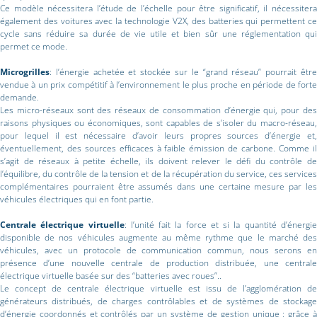
Ce modèle nécessitera l’étude de l’échelle pour être significatif, il nécessitera
également des voitures avec la technologie V2X, des batteries qui permettent ce
cycle sans réduire sa durée de vie utile et bien sûr une réglementation qui
permet ce mode.
Microgrilles
: l’énergie achetée et stockée sur le “grand réseau” pourrait être
vendue à un prix compétitif à l’environnement le plus proche en période de forte
demande.
Les micro-réseaux sont des réseaux de consommation d’énergie qui, pour des
raisons physiques ou économiques, sont capables de s’isoler du macro-réseau,
pour lequel il est nécessaire d’avoir leurs propres sources d’énergie et,
éventuellement, des sources efficaces à faible émission de carbone. Comme il
s’agit de réseaux à petite échelle, ils doivent relever le défi du contrôle de
l’équilibre, du contrôle de la tension et de la récupération du service, ces services
complémentaires pourraient être assumés dans une certaine mesure par les
véhicules électriques qui en font partie.
Centrale électrique virtuelle
: l’unité fait la force et si la quantité d’énergi
disponible de nos véhicules augmente au même rythme que le marché des
véhicules, avec un protocole de communication commun, nous serons en
présence d’une nouvelle centrale de production distribuée, une centrale
électrique virtuelle basée sur des “batteries avec roues”..
Le concept de centrale électrique virtuelle est issu de l’agglomération de
générateurs distribués, de charges contrôlables et de systèmes de stockage
d’énergie coordonnés et contrôlés par un système de gestion unique ; grâce à