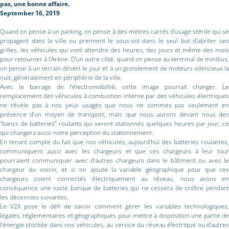
pas, une bonne affaire.
September 16, 2019
Quand on pense à un parking, on pense à des mètres carrés d’usage stérile qui se
propagent dans la ville ou prennent le sous-sol dans le seul but d’abriter ses
grilles, les véhicules qui vont attendre des heures, des jours et même des mois
pour retourner à l’Arène. D’un autre côté, quand on pense au terminal de minibus,
on pense à un terrain désert le jour et à un grondement de moteurs silencieux la
nuit, généralement en périphérie de la ville.
Avec le barrage de l’électromobilité, cette image pourrait changer. Le
remplacement des véhicules à combustion interne par des véhicules électriques
ne révèle pas à nos yeux usagés que nous ne sommes pas seulement en
présence d’un moyen de transport, mais que nous aurons devant nous des
“bancs de batteries” roulants qui seront stationnés quelques heures par jour, ce
qui changera aussi notre perception du stationnement.
En tenant compte du fait que nos véhicules, aujourd’hui des batteries roulantes,
communiquent aussi avec les chargeurs et que ces chargeurs à leur tour
pourraient communiquer avec d’autres chargeurs dans le bâtiment ou avec le
chargeur du voisin, et si on ajoute la variable géographique pour que ces
chargeurs soient connectés électriquement au réseau, nous avons en
conséquence une vaste banque de batteries qui ne cessera de croître pendant
les décennies suivantes.
Le V2X pose le défi de savoir comment gérer les variables technologiques,
légales, réglementaires et géographiques pour mettre à disposition une partie de
l’énergie stockée dans nos véhicules, au service du réseau électrique ou d’autres