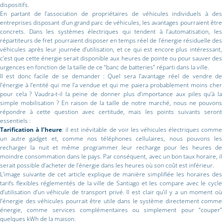
dispositifs.
En partant de l’association de propriétaires de véhicules individuels à des
entreprises disposant d’un grand parc de véhicules, les avantages pourraient être
concrets. Dans les systèmes électriques qui tendent à l’automatisation, les
répartiteurs de fret pourraient disposer en temps réel de l’énergie résiduelle des
véhicules après leur journée d’utilisation, et ce qui est encore plus intéressant,
c’est que cette énergie serait disponible aux heures de pointe ou pour sauver des
urgences en fonction de la taille de ce “banc de batteries” réparti dans la ville.
Il est donc facile de se demander : Quel sera l’avantage réel de vendre de
l’énergie à l’entité qui me l’a vendue et qui me paiera probablement moins cher
pour cela ? Vaudra-t-il la peine de donner plus d’importance aux piles qu’à la
simple mobilisation ? En raison de la taille de notre marché, nous ne pouvons
répondre à cette question avec certitude, mais les points suivants seront
essentiels :
Tarification à l’heure
: il est inévitable de voir les véhicules électriques comm
un autre gadget et, comme nos téléphones cellulaires, nous pouvons les
recharger la nuit et même programmer leur recharge pour les heures de
moindre consommation dans le pays. Par conséquent, avec un bon taux horaire, il
serait possible d’acheter de l’énergie dans les heures où son coût est inférieur.
L’image suivante de cet article explique de manière simplifiée les horaires des
tarifs flexibles réglementés de la ville de Santiago et les compare avec le cycle
d’utilisation d’un véhicule de transport privé. Il est clair qu’il y a un moment où
l’énergie des véhicules pourrait être utile dans le système directement comme
énergie, comme services complémentaires ou simplement pour “couper”
quelques kWh de la maison.