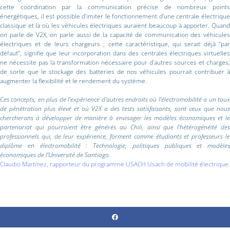
cette coordination par la communication précise de nombreux points
énergétiques, il est possible d’imiter le fonctionnement d’une centrale électrique
classique et là où les véhicules électriques auraient beaucoup à apporter. Quand
on parle de V2X, on parle aussi de la capacité de communication des véhicules
électriques et de leurs chargeurs ; cette caractéristique, qui serait déjà “par
défaut”, signifie que leur incorporation dans des centrales électriques virtuelles
ne nécessite pas la transformation nécessaire pour d’autres sources et charges,
de sorte que le stockage des batteries de nos véhicules pourrait contribuer à
augmenter la flexibilité et le rendement du système.
Ces concepts, en plus de l’expérience d’autres endroits où l’électromobilité a un taux
de pénétration plus élevé et où V2X a des tests satisfaisants, sont ceux que nous
chercherons à développer de manière à envisager les modèles économiques et le
partenariat qui pourraient être générés au Chili, ainsi que l’hétérogénéité des
professionnels qui, de leur expérience, forment comme étudiants et professeurs le
diplôme en électromobilité : Technologie, politiques publiques et modèles
économiques de l’Université de Santiago.
Claudio Martínez, rapporteur du programme USACH Usach de mobilité électrique.