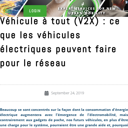
Skip
to
EXPERT SERVICES FOR NEW
LOGIN
URBAN MOBILITY
content
Véhicule à tout (V2X) : ce
que les véhicules
électriques peuvent faire
pour le réseau
September 24, 2019
Beaucoup se sont concentrés sur la façon dont la consommation d’énergie
électrique augmentera avec l’émergence de l’électromobilité, mais
contrairement aux gadgets de poche, nos futurs véhicules, en plus d’être
une charge pour le système, pourraient être une grande aide et, pourquoi